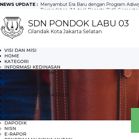
NEWS UPDATE :
Menyambut Era Baru dengan Program Adiwiya
Perpindahan (Mutasi) Peserta Didik Semester G
Pengumuman Kelulusan SDN Pondok Labu 03
SDN PONDOK LABU 03
Persari Gudep Majapahit, Sukses Memadukan 
Pramuka SDN Pondok Labu 03 Lepas 500 Ekor
Cilandak Kota Jakarta Selatan
Kelompok Kerja Pemilah Sampah Bersama Or
VISI DAN MISI
HOME
KATEGORI
INFORMASI KEDINASAN
INFORMASI SEKOLAH
DIREKTORI
DIREKTORI ALUMNI
DIREKTORI GTK
DIREKTORI PESERTA DIDIK
GALERI
GALERI FOTO
GALERI VIDEO
APLIKASI
DAPODIK
NISN
E-RAPOR