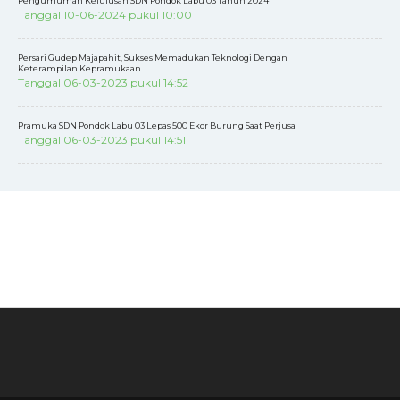
Pengumuman Kelulusan SDN Pondok Labu 03 Tahun 2024
Tanggal 10-06-2024 pukul 10:00
Persari Gudep Majapahit, Sukses Memadukan Teknologi Dengan
Keterampilan Kepramukaan
Tanggal 06-03-2023 pukul 14:52
Pramuka SDN Pondok Labu 03 Lepas 500 Ekor Burung Saat Perjusa
Tanggal 06-03-2023 pukul 14:51