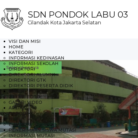
SDN PONDOK LABU 03
Cilandak Kota Jakarta Selatan
VISI DAN MISI
HOME
pola03
KATEGORI
INFORMASI KEDINASAN
INFORMASI SEKOLAH
Selengkapnya
DIREKTORI
DIREKTORI ALUMNI
DIREKTORI GTK
DIREKTORI PESERTA DIDIK
GALERI
GALERI FOTO
GALERI VIDEO
APLIKASI
DAPODIK
NISN
E-RAPOR
PENERIMAAN SISWA MUTASI
INFORMASI MUTASI